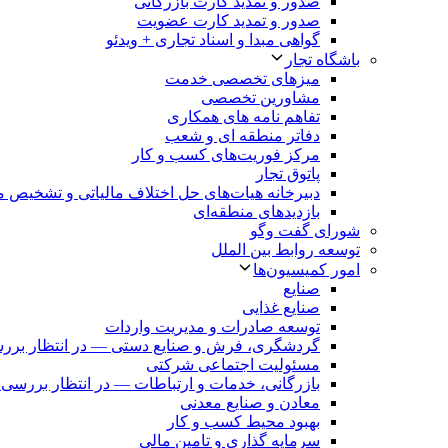
صدور و تمدید کارت بازرگانی
صدور و تمدید کارت عضویت
گواهی مبدا و اسناد تجاری + ویدئو
باشگاه تجار
میزهای تخصصی خدمت
مشاورین تخصصی
تفاهم نامه های همکاری
دفاتر منطقه ای و شعب
مرکز فوریت‌های کسب و کار
پاتوق تجار
دبیرخانه هیات‌های حل اختلاف مالیاتی و تشخیص م
بازدیدهای منطقه‌ای
شورای گفت وگو
توسعه روابط بین الملل
امور کمیسیون‌ها
صنایع
صنایع غذایی
توسعه صادرات و مدیریت واردات
گردشگری، فرش و صنایع دستی — در انتظار برر
مسئولیت اجتماعی شرکتی
بازرگانی، خدمات و ارتباطات — در انتظار بررسی 
معادن و صنایع معدنی
بهبود محیط کسب و کار
سرمایه گذاری و تامین مالی