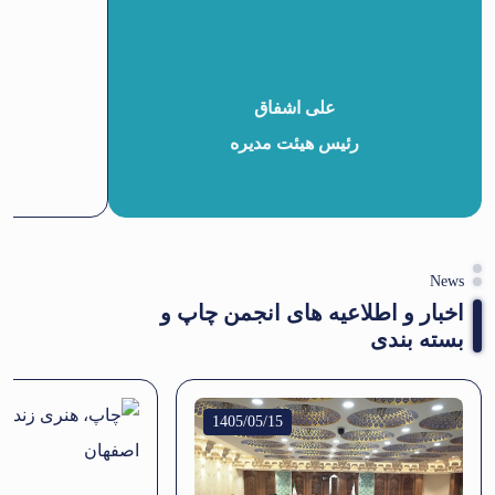
علی اشفاق
رئیس هیئت مدیره
ن
News
اخبار و اطلاعیه های انجمن چاپ و
بسته بندی
1405/05/15