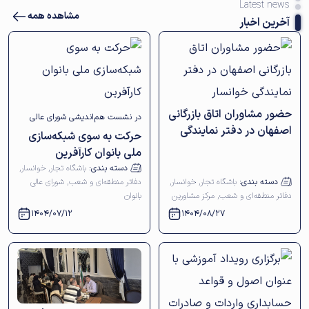
Latest news
مشاهده همه
آخرین اخبار
حضور مشاوران اتاق بازرگانی
در نشست هم‎اندیشی شورای عالی
اصفهان در دفتر نمایندگی
حرکت به سوی شبکه‌سازی
بانوان با بانوان کارآفرین خوانسار
خوانسار
ملی بانوان کارآفرین
مطرح شد
دسته بندی:
باشگاه تجار
,
خوانسار
,
دسته بندی:
باشگاه تجار
,
خوانسار
,
دفاتر منطقه‌ای و شعب
,
شورای عالی
دفاتر منطقه‌ای و شعب
,
مرکز مشاورین
بانوان
1404/07/12
1404/08/27